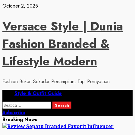
Skip
October 2, 2025
to
content
Versace Style | Dunia
Fashion Branded &
Lifestyle Modern
Fashion Bukan Sekadar Penampilan, Tapi Pernyataan
Primary
Style & Outfit Guide
Menu
Search
for:
Subscribe
Breaking News