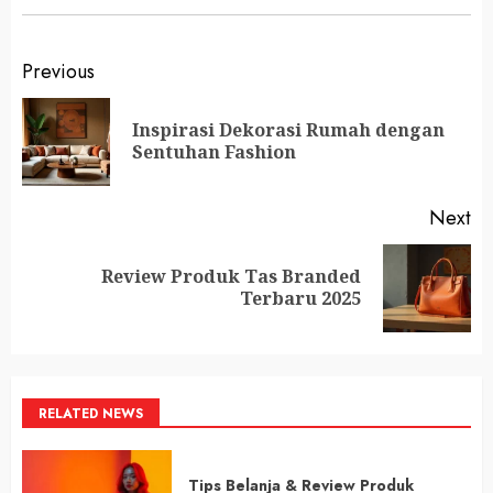
Continue
Previous
Reading
Inspirasi Dekorasi Rumah dengan
Pr
Sentuhan Fashion
po
Next
Review Produk Tas Branded
Next
Terbaru 2025
post:
RELATED NEWS
Tips Belanja & Review Produk