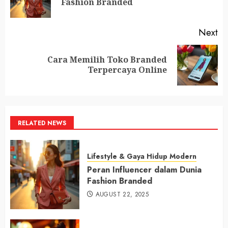
Fashion Branded
po
Next
Cara Memilih Toko Branded
Next
Terpercaya Online
post:
RELATED NEWS
Lifestyle & Gaya Hidup Modern
Peran Influencer dalam Dunia
Fashion Branded
AUGUST 22, 2025